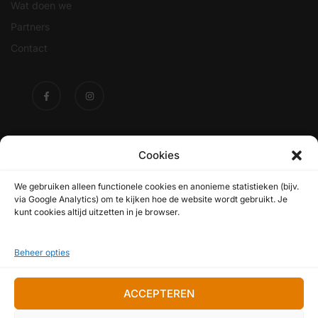
Wat doen we
Partners
Contact
SAMEN VOOR EEN DUURZAME TOE
Cookies
We gebruiken alleen functionele cookies en anonieme statistieken (bijv.
via Google Analytics) om te kijken hoe de website wordt gebruikt. Je
kunt cookies altijd uitzetten in je browser.
Privacy & cookies
Beheer opties
ACCEPTEREN
gewoonbuiten@knnv.nl