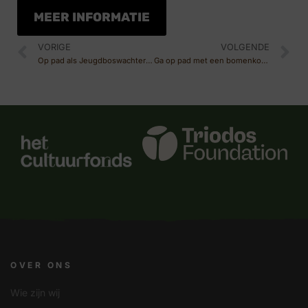
MEER INFORMATIE
VORIGE
VOLGENDE
Op pad als Jeugdboswachter – varen op het Zuidlaardermeer
Ga op pad met een bomenkoffertje
OVER ONS
Wie zijn wij