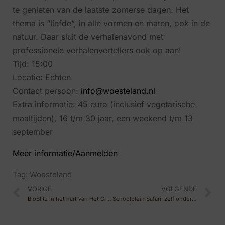
te genieten van de laatste zomerse dagen. Het
thema is “liefde”, in alle vormen en maten, ook in de
natuur. Daar sluit de verhalenavond met
professionele verhalenvertellers ook op aan!
Tijd: 15:00
Locatie: Echten
Contact persoon:
info@woesteland.nl
Extra informatie: 45 euro (inclusief vegetarische
maaltijden), 16 t/m 30 jaar, een weekend t/m 13
september
Meer informatie/Aanmelden
Tag:
Woesteland
VORIGE
VOLGENDE
BioBlitz in het hart van Het Groene Woud
Schoolplein Safari: zelf onderzoek doen op je eigen schoolplein