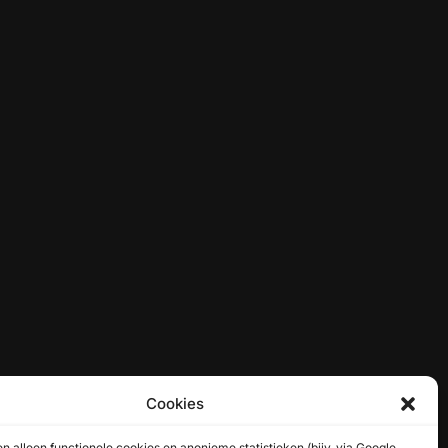
Cookies
 alleen functionele cookies en anonieme statistieken (bijv. via Google