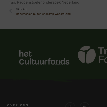
Tag:
Paddenstoelenonderzoek Nederland
VORIGE
Denemarken buitenlandkamp WoesteLand
OVER ONS